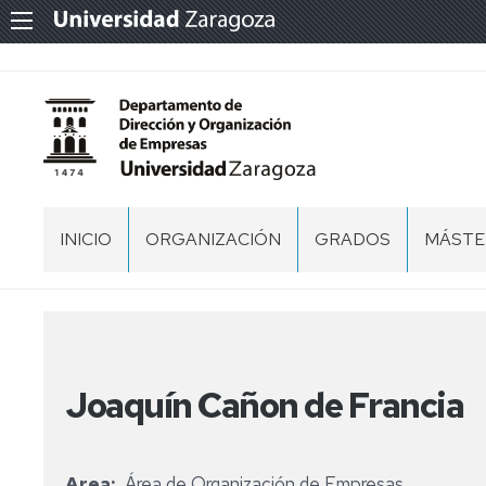
INICIO
ORGANIZACIÓN
GRADOS
MÁSTE
CONTACTO
PROFESORADO
ZARAGOZA
MÁSTE
EN
DIRECC
CENTROS
EQUIPO
HUESCA
ESTRA
DE
Y
DIRECCIÓN
TERUEL
Joaquín Cañon de Francia
MARKE
COMISIÓN
OTROS
PERMANTE
MÁSTE
UNIVER
Area
Área de Organización de Empresas
CONSEJO