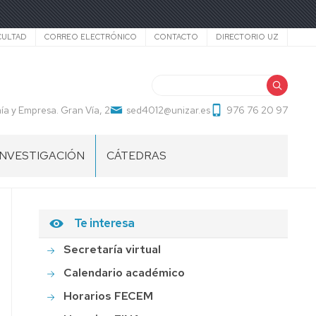
cundario
CULTAD
CORREO ELECTRÓNICO
CONTACTO
DIRECTORIO UZ
Buscar
a y Empresa. Gran Vía, 2
sed4012@unizar.es
976 76 20 97
INVESTIGACIÓN
CÁTEDRAS
Te interesa
Secretaría virtual
Calendario académico
Horarios FECEM