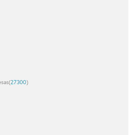
-
OS
DIRECTORES
OS
ESCUELA
DE
DOCTORADO
esas(
27300
)