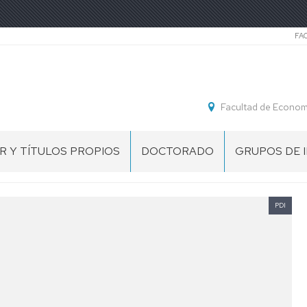
Se
FA
Facultad de Economí
R Y TÍTULOS PROPIOS
DOCTORADO
GRUPOS DE 
R
ECONOMÍA
Y
IÓN,
GESTIÓN
PDI
TEGIA
DE
LAS
TING
ORGANIZACIONES
LÍNEAS
RES
DE
SITARIOS
INVESTIGACIÓN