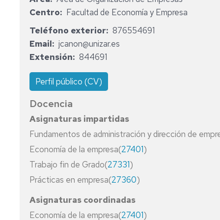
Y
DE
Centro
Facultad de Economía y Empresa
TÍTUL
DEPARTAMENTO
PROPI
Teléfono exterior
876554691
MEMORIAS
Email
jcanon@unizar.es
DEL
Extensión
844691
DEPARTAMENTO
NORMATIVA
Perfil público (CV)
Docencia
Asignaturas impartidas
Fundamentos de administración y dirección de empr
Economía de la empresa(
27401
)
Trabajo fin de Grado(
27331
)
Prácticas en empresa(
27360
)
Asignaturas coordinadas
Economía de la empresa(
27401
)