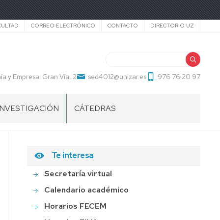
cundario
CULTAD
CORREO ELECTRÓNICO
CONTACTO
DIRECTORIO UZ
Buscar
a y Empresa. Gran Vía, 2
sed4012@unizar.es
976 76 20 97
INVESTIGACIÓN
CÁTEDRAS
Te interesa
Secretaría virtual
Calendario académico
Horarios FECEM