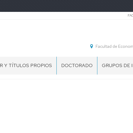
Se
FA
Facultad de Economí
R Y TÍTULOS PROPIOS
DOCTORADO
GRUPOS DE 
R
ECONOMÍA
Y
IÓN,
GESTIÓN
TEGIA
DE
LAS
TING
ORGANIZACIONES
LÍNEAS
RES
DE
SITARIOS
INVESTIGACIÓN