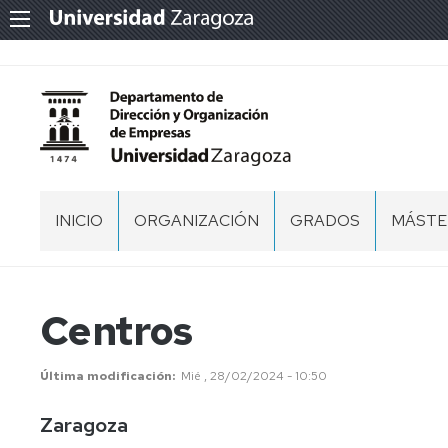
INICIO
ORGANIZACIÓN
GRADOS
MÁSTE
CONTACTO
PROFESORADO
ZARAGOZA
MÁSTE
EN
DIRECC
CENTROS
EQUIPO
HUESCA
Centros
ESTRA
DE
Y
DIRECCIÓN
TERUEL
MARKE
Última modificación
Mié , 28/02/2024 - 10:50
COMISIÓN
OTROS
PERMANTE
Zaragoza
MÁSTE
UNIVER
CONSEJO