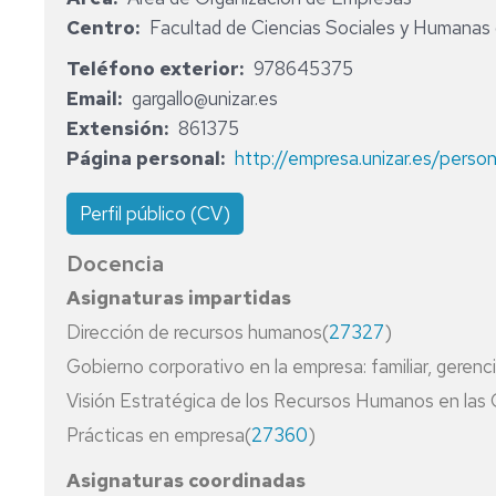
Y
DE
Centro
Facultad de Ciencias Sociales y Humanas 
TÍTUL
DEPARTAMENTO
PROPI
Teléfono exterior
978645375
MEMORIAS
Email
gargallo@unizar.es
DEL
Extensión
861375
DEPARTAMENTO
Página personal
http://empresa.unizar.es/person
NORMATIVA
Perfil público (CV)
Docencia
Asignaturas impartidas
Dirección de recursos humanos(
27327
)
Gobierno corporativo en la empresa: familiar, gerenci
Visión Estratégica de los Recursos Humanos en las 
Prácticas en empresa(
27360
)
Asignaturas coordinadas