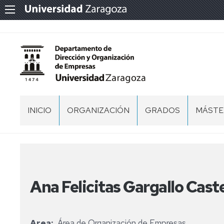
INICIO
ORGANIZACIÓN
GRADOS
MÁSTE
CONTACTO
PROFESORADO
ZARAGOZA
MÁSTE
EN
DIRECC
CENTROS
EQUIPO
HUESCA
ESTRA
DE
Y
DIRECCIÓN
TERUEL
Ana Felicitas Gargallo Caste
MARKE
COMISIÓN
OTROS
PERMANTE
MÁSTE
UNIVER
Area
Área de Organización de Empresas
CONSEJO