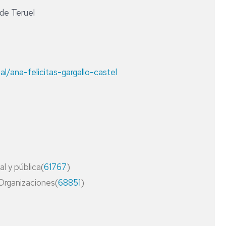
-
de Teruel
OS
DIRECTORES
OS
ESCUELA
DE
DOCTORADO
al/ana-felicitas-gargallo-castel
al y pública(
61767
)
Organizaciones(
68851
)