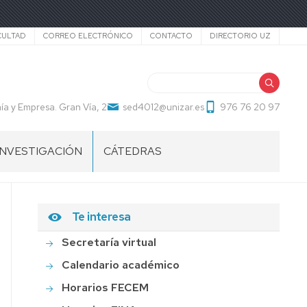
cundario
CULTAD
CORREO ELECTRÓNICO
CONTACTO
DIRECTORIO UZ
Buscar
a y Empresa. Gran Vía, 2
sed4012@unizar.es
976 76 20 97
INVESTIGACIÓN
CÁTEDRAS
Te interesa
Secretaría virtual
Calendario académico
Horarios FECEM