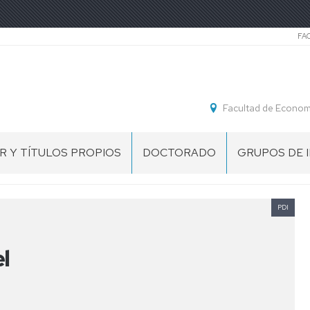
Se
FA
Facultad de Economí
R Y TÍTULOS PROPIOS
DOCTORADO
GRUPOS DE 
R
ECONOMÍA
Y
IÓN,
GESTIÓN
PDI
TEGIA
DE
LAS
l
TING
ORGANIZACIONES
LÍNEAS
RES
DE
SITARIOS
INVESTIGACIÓN